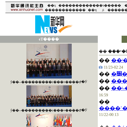
��ҳ
��������
����
�ƾ�
����
�
����
��������
��ҵ
֤ȯ
����
�
ͼƬ����
��
���ʷ�
��
��ʲ
11/23-02:24
��
��
���
ŷ��--���������ϵ���»����Ժ�Ӱ
��
16:59
��
����˹
ŷ��--���������ϵ���»����Ժ�Ӱ
11/22-00:13