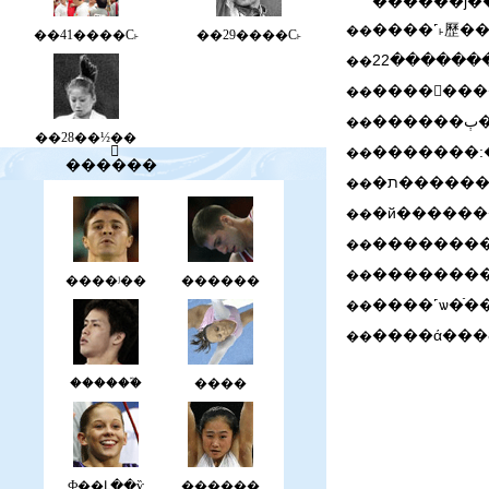
������ǰ�
��
��41����С˫
��29����С˫
��
��
�
��
��28��½��
��
����֮��
��
��
��
��������
��
����ʲ��
������
��
����ά���
��
������֮
����
Ф��Լ��ѷ
������