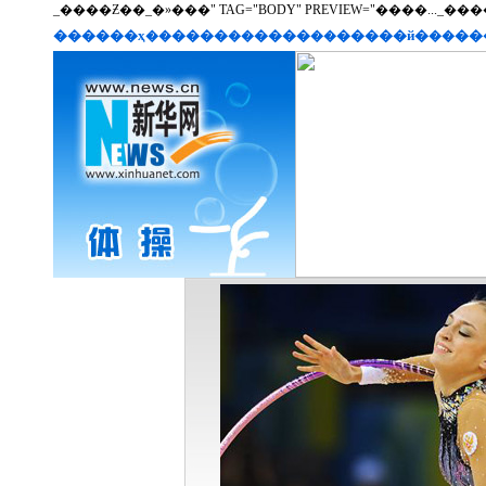
_����Ƶ��_�»���" TAG="BODY" PREVIEW="����..._����Ƶ�
������ҳ
����
����
�����й�
��
��
��
��
��