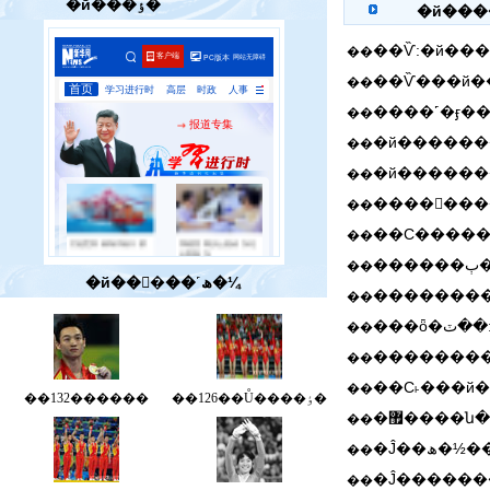
�й���ٶ�
�й���
��
��
��
��
��
��
��
�
��
�й���ٰ��˹ھ�¼
��
��
��������
��
��С˫���й�
��
��132������
��126��Ů����ٶ�
�޿����
��
�Ĵ��
��
�Ĵ������
��