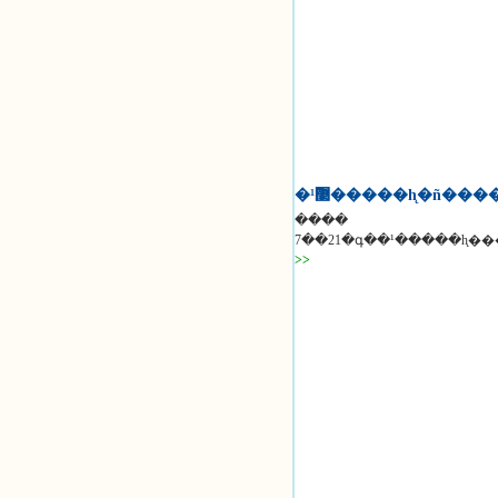
�޳ܵ¹�����һ̨�ñ��
����
>>