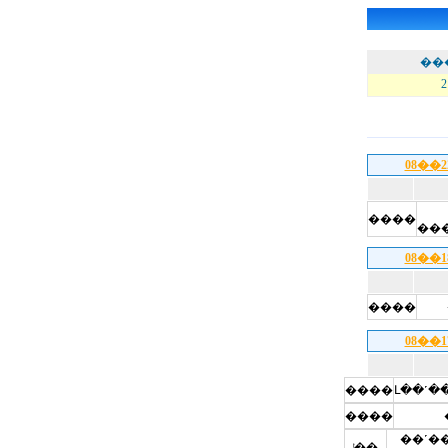
��
2
08��
����
08��
����
08��
����
����
��˹����
ͭ��