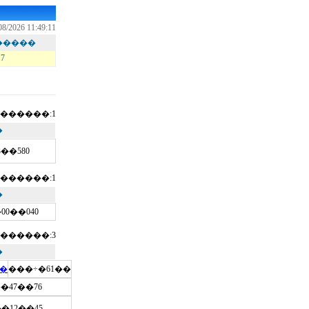
08/2026 11:49:11
�����
7
������:1
�
3��580
������:1
�
00��040
������:3
�
˼�
���÷�61��
�47��76
��12��45