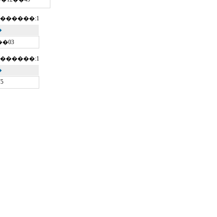
������:1
�
��03
������:1
�
75