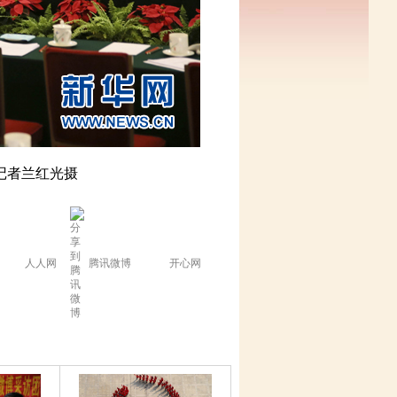
记者兰红光摄
人人网
腾讯微博
开心网