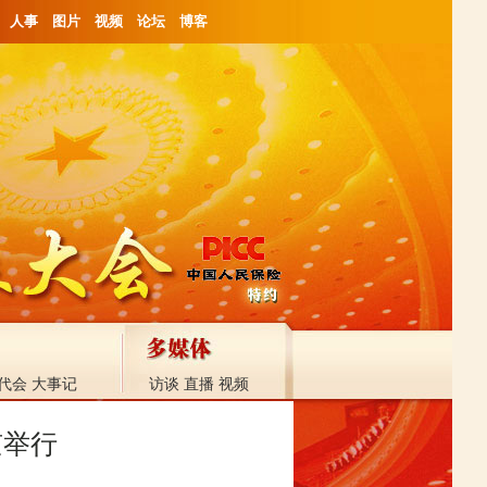
人事
图片
视频
论坛
博客
代会
大事记
访谈
直播
视频
京举行