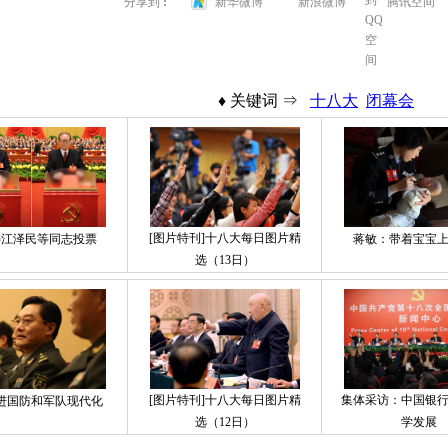
→
分享到
:
新华微博
新浪微博
腾讯空间
♦ 关键词 ⇒
十八大
闭幕会
[图片特刊]十八大每日图片精
涛江泽民等同志投票
蒋敏：带着宝宝
选（13日）
[图片特刊]十八大每日图片精
集体采访：中国银
进国防和军队现代化
选（12日）
学发展