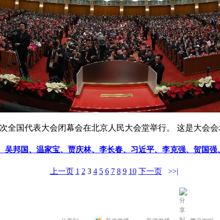
八次全国代表大会闭幕会在北京人民大会堂举行。 这是大会会
、吴邦国、温家宝、贾庆林、李长春、习近平、李克强、贺国强
上一页
1
2
3
4
5
6
7
8
9
10
下一页
>>|