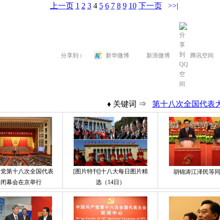
上一页
1
2
3
4
5
6
7
8
9
10
下一页
>>|
→
分享到
:
新华微博
新浪微博
腾讯空间
♦ 关键词 ⇒
第十八次全国代表
产党第十八次全国代表
[图片特刊]十八大每日图片精
胡锦涛江泽民等
会闭幕会在京举行
选（14日）