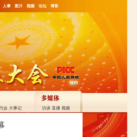
人事
图片
视频
论坛
博客
代会
大事记
访谈
直播
视频
幕