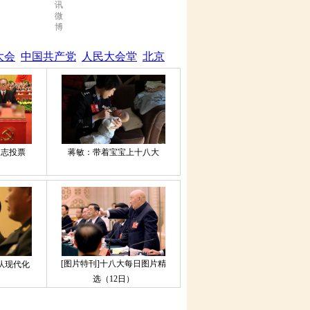
大会
中国共产党
人民大会堂
北京
同志投票
蒋敏：带着宝宝上十八大
[图片特刊]十八大每日图片精
队现代化
选（12日）