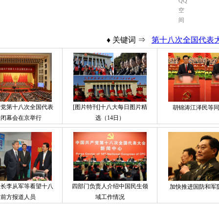
♦ 关键词 ⇒
第十八次全国代表
产党第十八次全国代表
[图片特刊]十八大每日图片精
胡锦涛江泽民等
会闭幕会在京举行
选（14日）
社长李从军等看望十八
四部门负责人介绍中国民生领
加快推进国防和军
大前方报道人员
域工作情况