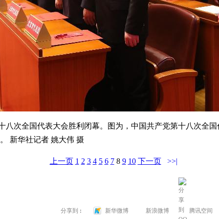
党第十八次全国代表大会胜利闭幕。图为，中国共产党第十八次全
 新华社记者 姚大伟 摄
上一页
1
2
3
4
5
6
7
8
9
10
下一页
>>|
→
分享到
:
新华微博
新浪微博
腾讯空间