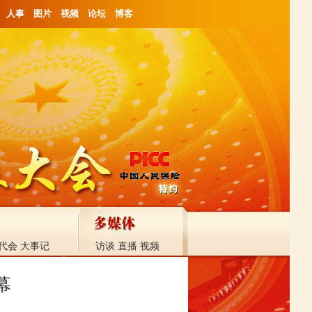
人事
图片
视频
论坛
博客
代会
大事记
访谈
直播
视频
幕