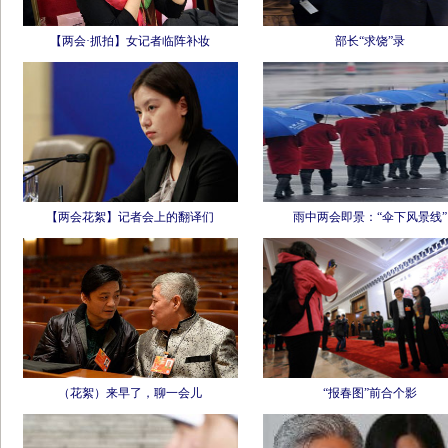
【两会·抓拍】女记者临阵补妆
部长“求饶”录
【两会花絮】记者会上的翻译们
雨中两会即景：“伞下风景线”
（花絮）来早了，聊一会儿
“报春图”前合个影