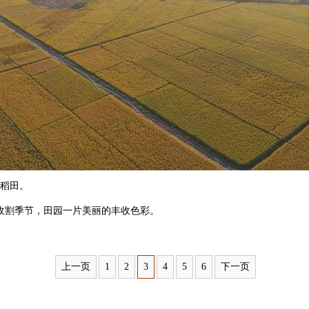
稻田。
割季节，田园一片美丽的丰收色彩。
上一页
1
2
3
4
5
6
下一页