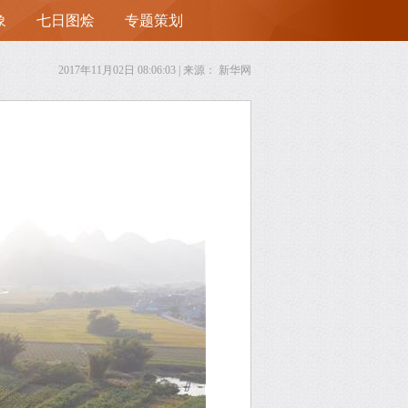
象
七日图烩
专题策划
首
2017年11月02日 08:06:03
| 来源：
新华网