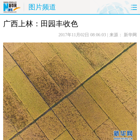
图片频道
广西上林：田园丰收色
首页
时政
国际
财经
2017年11月02日 08:06:03
| 来源：
新华网
娱乐
体育
人事
教育
时尚
思客
地方
法治
港澳
台湾
华人
汽车
科技
能源
房产
公司
图片
视频
彩票
食品
旅游
健康
信息化
数据
金融
公益
军事
无人机