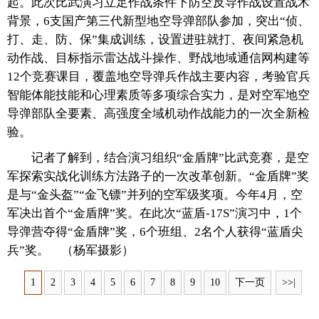
起。此次比武演习立足作战条件下防空反导作战设置战术
背景，6支国产第三代新型地空导弹部队参加，突出“侦、
打、走、防、保”集成训练，设置进驻就打、夜间紧急机
动作战、目标指示雷达战斗操作、野战地域通信网构建等
12个竞赛课目，覆盖地空导弹兵作战主要内容，考验官兵
智能体能技能和心理素质等多项综合实力，是对空军地空
导弹部队全要素、高强度全域机动作战能力的一次全新检
验。
记者了解到，结合演习组织“金盾牌”比武竞赛，是空
军探索实战化训练方法路子的一次改革创新。“金盾牌”奖
是与“金头盔”“金飞镖”并列的空军级奖项。今年4月，空
军决出首个“金盾牌”奖。在此次“蓝盾-17S”演习中，1个
导弹营夺得“金盾牌”奖，6个班组、2名个人获得“蓝盾尖
兵”奖。 （杨军摄影）
1
2
3
4
5
6
7
8
9
10
下一页
>>|