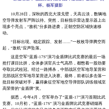
杯。杨军摄影
富媒体
摄影
新华广播
10月28日，深秋的西北大漠戈壁，天高云淡，数辆地
空导弹发射车严阵以待。突然，目标指示雷达显示器上出
新华电视中文
新华电视英文
返回PC
现多个亮点，“敌机”分多路进袭，正朝空防区域快速移
动。
“目标出现、稳定跟踪、发射……”一枚枚导弹腾空而
起，“敌机”应声坠落。
这是空军“蓝盾-17S”演习金盾牌比武竞赛的最后一场
抢打课目比拼，全体参演官兵士气高昂，都憋着一股劲要
夺取比武桂冠。经过一路搏杀，中部战区空军地导某营和
北部战区空军地导某营进入决赛。最终，前者以多击落一
批目标突破对手，赢得象征空军地空导弹部队训练领域至
高荣誉的“金盾牌”奖。
据悉，今年4月，空军举办了“蓝盾-17”演习首期比武
竞赛。10月初，“蓝盾-17S” 演习金盾牌比武竞赛硝烟再