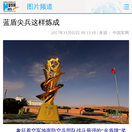
图片频道
蓝盾尖兵这样炼成
首页
时政
国际
财经
2017年11月02日 09:13:18
| 来源：
中国军网
娱乐
体育
人事
教育
时尚
思客
地方
法治
港澳
台湾
华人
汽车
科技
能源
房产
公司
图片
视频
彩票
食品
旅游
健康
信息化
数据
金融
公益
军事
无人机
象征着空军地面防空兵部队战斗最强的“金盾牌”奖