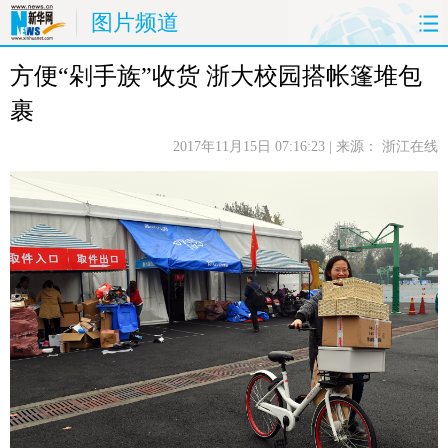
图片频道
方便“剁手族”收货 浙大校园搭帐篷堆包
首页
时政
国际
财经
裹
娱乐
体育
人事
教育
2017年11月15日 07:16:23
| 来源：
浙江在线
时尚
思客
地方
法治
港澳
台湾
华人
汽车
科技
能源
房产
公司
图片
视频
彩票
食品
旅游
健康
信息化
数据
金融
公益
军事
无人机