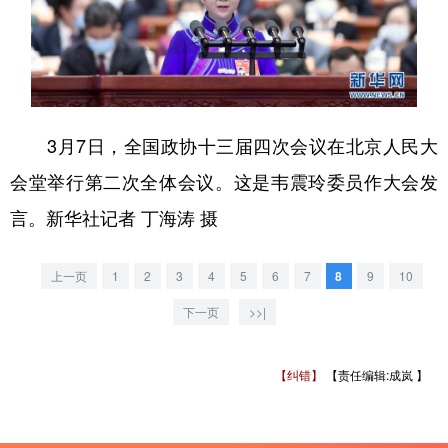
3月7日，全国政协十三届四次会议在北京人民大
会堂举行第二次全体会议。这是韦震玲委员作大会发
言。新华社记者 丁海涛 摄
上一页
1
2
3
4
5
6
7
8
9
10
下一页
>>|
【纠错】
【责任编辑:成岚 】