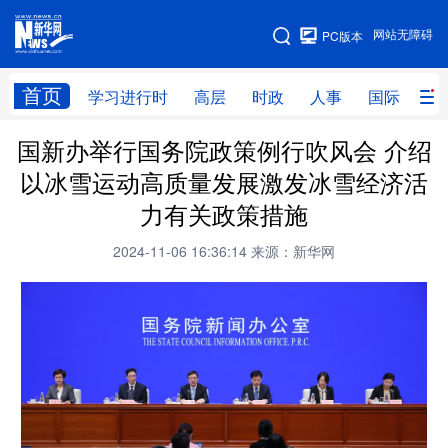
手机版
网站无障碍
PC版本
网站地图
首页
学习进行时
高层
时政
人事
国际
财
国新办举行国务院政策例行吹风会 介绍
学习进行时
高层
时政
人事
以冰雪运动高质量发展激发冰雪经济活
国际
财经
网评
港澳
力有关政策措施
台湾
思客智库
全球连线
教育
2024-11-06 16:36:14
来源：新华网
科技
科创
量子
体育
文化
书画
健康
军事
访谈
视频
图片
政务
法律
中央文件
金融
汽车
食品
人居
信息化
数字经济