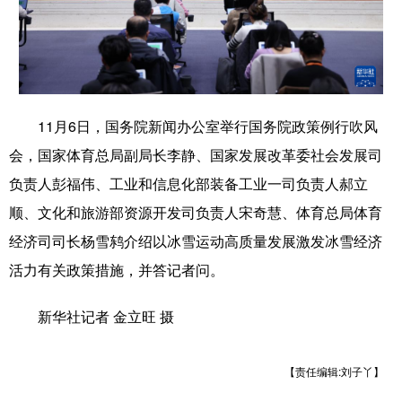
学术中国
乡村振兴
银龄
溯源中国
城市
旅游
能源
会展
彩票
娱乐
时尚
悦读
11月6日，国务院新闻办公室举行国务院政策例行吹风
公益
一带一路
亚太网
上市公司
会，国家体育总局副局长李静、国家发展改革委社会发展司
负责人彭福伟、工业和信息化部装备工业一司负责人郝立
文化产业
顺、文化和旅游部资源开发司负责人宋奇慧、体育总局体育
经济司司长杨雪鸫介绍以冰雪运动高质量发展激发冰雪经济
地方频道
活力有关政策措施，并答记者问。
北京
天津
河北
山西
新华社记者 金立旺 摄
辽宁
吉林
上海
江苏
浙江
安徽
福建
江西
【责任编辑:刘子丫】