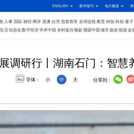
ENGLISH
新华报刊
地方频道
承
政
人事
国际
财经
网评
港澳
台湾
思客智库
全球连线
教育
科技
科创
量子
生活
信息化
数字经济
学术中国
乡村振兴
银龄
溯源中国
城市
旅游
能源
会
展调研行丨湖南石门：智慧养
字体：
小
中
大
分享到：