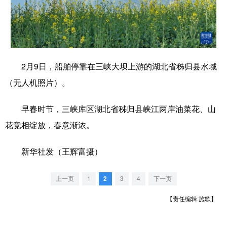
学术中国
乡村振兴
银龄
溯源中国
城市
旅游
能源
会展
彩票
娱乐
时尚
悦读
2月9日，船舶停靠在三峡大坝上游的湖北省秭归县水域
（无人机照片）。
公益
一带一路
亚太网
上市公司
文化产业
早春时节，三峡库区湖北省秭归县峡江两岸油菜花、山
花竞相绽放，春意渐浓。
地方频道
新华社发（王辉富摄）
北京
天津
河北
山西
上一页
1
2
3
4
下一页
辽宁
吉林
上海
江苏
【责任编辑:施歌】
浙江
安徽
福建
江西