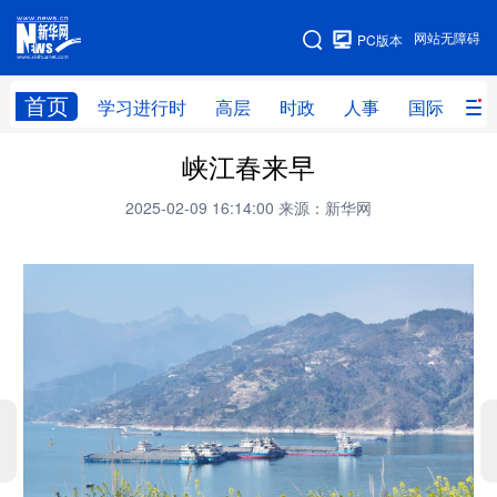
手机版
网站无障碍
PC版本
网站地图
首页
学习进行时
高层
时政
人事
国际
财
峡江春来早
学习进行时
高层
时政
人事
2025-02-09 16:14:00
来源：新华网
国际
财经
网评
港澳
台湾
思客智库
全球连线
教育
科技
科创
量子
体育
文化
书画
健康
军事
访谈
视频
图片
政务
法律
中央文件
金融
汽车
食品
人居
信息化
数字经济