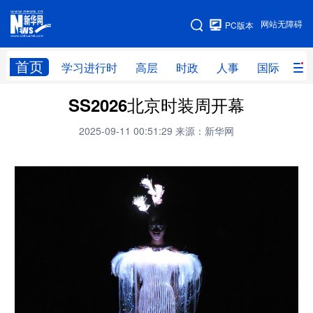
手机版
网站无障碍
PC版本
网站地图
首页
学习进行时
高层
时政
人事
国际
财
SS2026北京时装周开幕
学习进行时
高层
时政
人事
2025-09-11 00:51:29
来源：新华网
国际
财经
网评
港澳
台湾
思客智库
全球连线
教育
科技
科创
量子
体育
文化
书画
健康
军事
访谈
视频
图片
政务
法律
中央文件
金融
汽车
食品
人居
信息化
数字经济