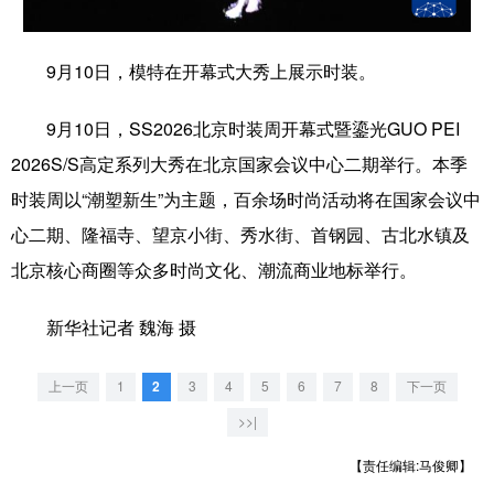
山东
河南
湖北
湖南
广东
广西
海南
重庆
9月10日，模特在开幕式大秀上展示时装。
四川
贵州
云南
西藏
9月10日，SS2026北京时装周开幕式暨鎏光GUO PEI
陕西
甘肃
青海
宁夏
2026S/S高定系列大秀在北京国家会议中心二期举行。本季
新疆
内蒙古
黑龙江
时装周以“潮塑新生”为主题，百余场时尚活动将在国家会议中
心二期、隆福寺、望京小街、秀水街、首钢园、古北水镇及
北京核心商圈等众多时尚文化、潮流商业地标举行。
多语种频道
English
Español
Français
عربى
新华社记者 魏海 摄
Русский язык
日本語
한국어
上一页
1
2
3
4
5
6
7
8
下一页
Deutsch
Português
>>|
【责任编辑:马俊卿】