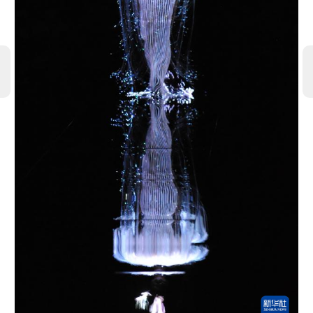
学术中国
乡村振兴
银龄
溯源中国
城市
旅游
能源
会展
彩票
娱乐
时尚
悦读
公益
一带一路
亚太网
上市公司
文化产业
地方频道
北京
天津
河北
山西
辽宁
吉林
上海
江苏
浙江
安徽
福建
江西