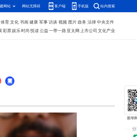
建网站
网站无障碍
客户端
手机版
站内搜索
体育
文化
书画
健康
军事
访谈
视频
图片
政务
法律
中央文件
展
彩票
娱乐
时尚
悦读
公益
一带一路
亚太网
上市公司
文化产业