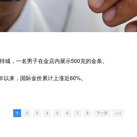
特城，一名男子在金店内展示500克的金条。
以来，国际金价累计上涨近60%。
1
2
3
4
5
6
7
8
下一页
>>|