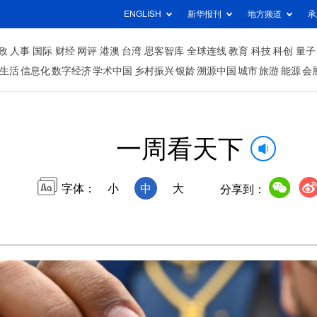
ENGLISH
新华报刊
地方频道
承
政
人事
国际
财经
网评
港澳
台湾
思客智库
全球连线
教育
科技
科创
量子
生活
信息化
数字经济
学术中国
乡村振兴
银龄
溯源中国
城市
旅游
能源
会
一周看天下
字体：
小
中
大
分享到：