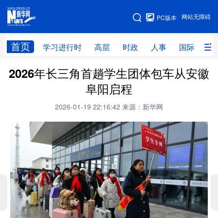
手机版
网站无障碍
PC版本
网站地图
首页
学习进行时
高层
时政
人事
国际
财
2026年长三角首趟学生团体包车从安徽
学习进行时
高层
时政
人事
阜阳启程
国际
财经
网评
港澳
2026-01-19 22:16:42
来源：新华网
台湾
思客智库
全球连线
教育
科技
科创
量子
体育
文化
书画
健康
军事
访谈
视频
图片
政务
法律
中央文件
金融
汽车
食品
人居
信息化
数字经济