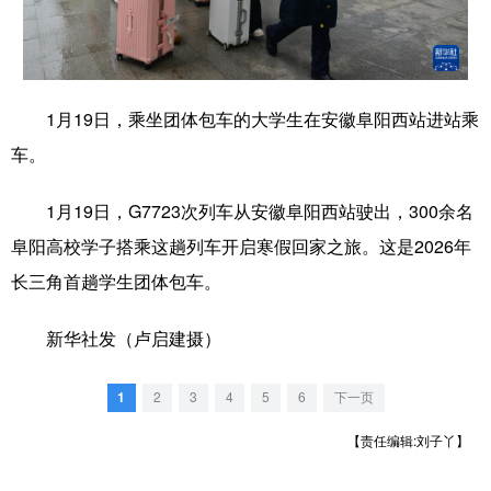
学术中国
乡村振兴
银龄
溯源中国
城市
旅游
能源
会展
1月19日，乘坐团体包车的大学生在安徽阜阳西站进站乘
彩票
娱乐
时尚
悦读
车。
公益
一带一路
亚太网
上市公司
1月19日，G7723次列车从安徽阜阳西站驶出，300余名
文化产业
阜阳高校学子搭乘这趟列车开启寒假回家之旅。这是2026年
长三角首趟学生团体包车。
地方频道
新华社发（卢启建摄）
北京
天津
河北
山西
1
2
3
4
5
6
下一页
辽宁
吉林
上海
江苏
【责任编辑:刘子丫】
浙江
安徽
福建
江西