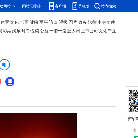
建网站
网站无障碍
客户端
手机版
站内搜索
体育
文化
书画
健康
军事
访谈
视频
图片
政务
法律
中央文件
展
彩票
娱乐
时尚
悦读
公益
一带一路
亚太网
上市公司
文化产业