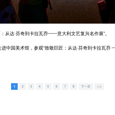
：从达·芬奇到卡拉瓦乔——意大利文艺复兴名作展”。
中国美术馆，参观“致敬巨匠：从达·芬奇到卡拉瓦乔 —
。
1
2
3
4
5
6
7
8
下一页
>>|