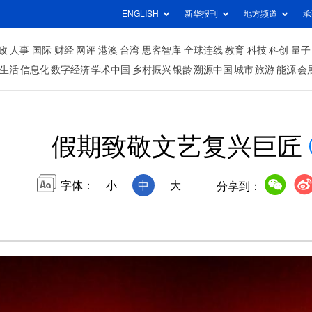
ENGLISH
新华报刊
地方频道
承
政
人事
国际
财经
网评
港澳
台湾
思客智库
全球连线
教育
科技
科创
量子
生活
信息化
数字经济
学术中国
乡村振兴
银龄
溯源中国
城市
旅游
能源
会
假期致敬文艺复兴巨匠
字体：
小
中
大
分享到：