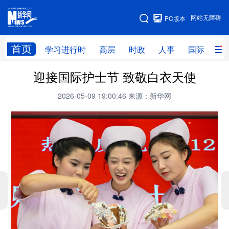
手机版
网站无障碍
PC版本
网站地图
首页
学习进行时
高层
时政
人事
国际
财
迎接国际护士节 致敬白衣天使
学习进行时
高层
时政
人事
2026-05-09 19:00:46
来源：新华网
国际
财经
网评
港澳
台湾
思客智库
全球连线
教育
科技
科创
量子
体育
文化
书画
健康
军事
访谈
视频
图片
政务
法律
中央文件
金融
汽车
食品
人居
信息化
数字经济