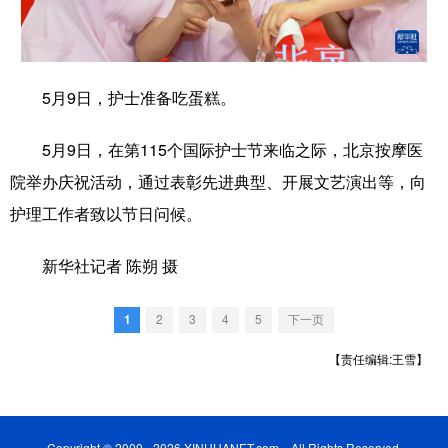
学术中国
乡村振兴
银龄
溯源中国
城市
旅游
能源
会展
5月9日，护士准备吃蛋糕。
彩票
娱乐
时尚
悦读
5月9日，在第115个国际护士节来临之际，北京按摩医
公益
一带一路
亚太网
上市公司
院举办庆祝活动，通过表彰先进典型、开展文艺演出等，向
文化产业
护理工作者致以节日问候。
新华社记者 陈朔 摄
地方频道
1
2
3
4
5
下一页
北京
天津
河北
山西
【责任编辑:王雪】
辽宁
吉林
上海
江苏
浙江
安徽
福建
江西