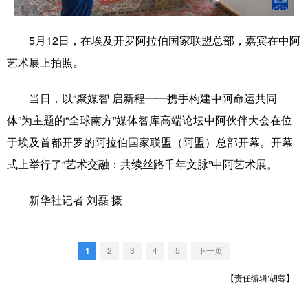
学术中国
乡村振兴
银龄
溯源中国
5月12日，在埃及开罗阿拉伯国家联盟总部，嘉宾在中阿
城市
旅游
能源
会展
艺术展上拍照。
彩票
娱乐
时尚
悦读
当日，以“聚媒智 启新程——携手构建中阿命运共同
公益
一带一路
亚太网
上市公司
体”为主题的“全球南方”媒体智库高端论坛中阿伙伴大会在位
于埃及首都开罗的阿拉伯国家联盟（阿盟）总部开幕。开幕
文化产业
式上举行了“艺术交融：共续丝路千年文脉”中阿艺术展。
地方频道
新华社记者 刘磊 摄
北京
天津
河北
山西
1
2
3
4
5
下一页
辽宁
吉林
上海
江苏
【责任编辑:胡蓉】
浙江
安徽
福建
江西