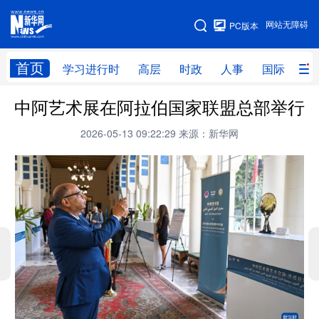
手机版
网站无障碍
PC版本
网站地图
首页
学习进行时
高层
时政
人事
国际
财
中阿艺术展在阿拉伯国家联盟总部举行
学习进行时
高层
时政
人事
2026-05-13 09:22:29
来源：新华网
国际
财经
网评
港澳
台湾
思客智库
全球连线
教育
科技
科创
量子
体育
文化
书画
健康
军事
访谈
视频
图片
政务
法律
中央文件
金融
汽车
食品
人居
信息化
数字经济