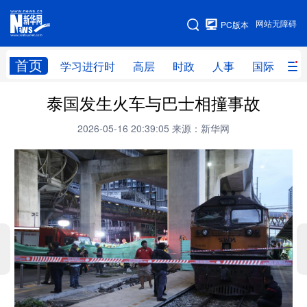
手机版
网站无障碍
PC版本
网站地图
首页
学习进行时
高层
时政
人事
国际
财
泰国发生火车与巴士相撞事故
学习进行时
高层
时政
人事
2026-05-16 20:39:05
来源：新华网
国际
财经
网评
港澳
台湾
思客智库
全球连线
教育
科技
科创
量子
体育
文化
书画
健康
军事
访谈
视频
图片
政务
法律
中央文件
金融
汽车
食品
人居
信息化
数字经济