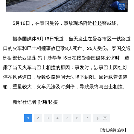
学术中国
乡村振兴
银龄
溯源中国
5月16日，在泰国曼谷，事故现场附近拉起警戒线。
城市
旅游
能源
会展
彩票
娱乐
时尚
悦读
据泰国媒体5月16日报道，当天发生在曼谷市区一铁路道
口的火车和巴士相撞事故已致8人死亡、25人受伤。泰国交通
公益
一带一路
亚太网
上市公司
部副部长西里蓬·昂甲沙恭革16日在接受泰国媒体采访时，透
文化产业
露了当天火车与巴士相撞的原因：事发时，涉事巴士因红灯
停在铁路道口，导致铁路道闸无法降下封闭。因运载着集装
地方频道
箱，重量较大，火车无法及时刹停，导致最终与巴士相撞。
北京
天津
河北
山西
新华社记者 孙玮彤 摄
辽宁
吉林
上海
江苏
1
2
3
4
5
6
7
下一页
浙江
安徽
福建
江西
【责任编辑:施歌】