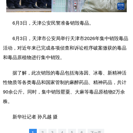
学术中国
乡村振兴
银龄
溯源中国
6月3日，天津公安民警准备销毁毒品。
城市
旅游
能源
会展
彩票
娱乐
时尚
悦读
6月3日，天津市公安局举行天津市2026年集中销毁毒品
活动，对近年来已完成各项侦查和诉讼程序破案缴获的毒品
公益
一带一路
亚太网
上市公司
和毒品原植物进行集中销毁。
文化产业
据了解，此次销毁的毒品包括海洛因、冰毒、新精神活
性物质等各类毒品和国家管制的麻醉药品、精神药品，共计
地方频道
90余公斤。同时，集中销毁罂粟、大麻等毒品原植物2万余
北京
天津
河北
山西
株。
辽宁
吉林
上海
江苏
新华社记者 孙凡越 摄
浙江
安徽
福建
江西
1
2
3
4
5
6
下一页