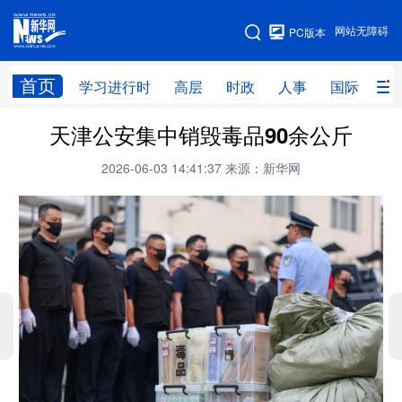
手机版
网站无障碍
PC版本
网站地图
首页
学习进行时
高层
时政
人事
国际
财
天津公安集中销毁毒品90余公斤
学习进行时
高层
时政
人事
2026-06-03 14:41:37
来源：新华网
国际
财经
网评
港澳
台湾
思客智库
全球连线
教育
科技
科创
量子
体育
文化
书画
健康
军事
访谈
视频
图片
政务
法律
中央文件
金融
汽车
食品
人居
信息化
数字经济