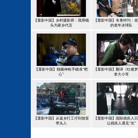
【显影中国】乡村摄影师：我用镜
【显影中国】冬奥特刊：老
头为家乡代言
的老年冰球队
【显影中国】独腿神枪手瞄准“靶
【显影中国】翻译《红楼梦
心”
拿大小哥
【显影中国】从返乡打工仔到致富
【显影中国】国际残疾人日
带头人
让残疾人遇见“光”