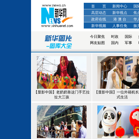
首 页
新闻中心
国
高层动态
新华视点
焦
政府在线
港 澳 台
华
新华视频
人事任免
振
今日聚焦
时政
国际
网友贴图
国内
军事
【显影中国】老奶奶靠这门手艺拉
【显影中国】一位外籍机长
扯大三孩
式生活