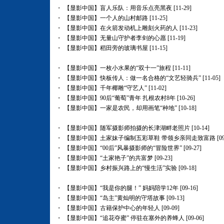
・
【显影中国】盲人乐队：用音乐点亮黑夜
[11-29]
・
【显影中国】一个人的山村邮路
[11-25]
・
【显影中国】在火箭发动机上雕刻火药的人
[11-23]
・
【显影中国】无量山守护者李剑的心愿
[11-19]
・
【显影中国】稻田旁的玻璃书屋
[11-15]
・
【显影中国】一枚小水果的“双十一”旅程
[11-11]
・
【显影中国】快板传人：做一名合格的“文艺轻骑兵”
[11-05]
・
【显影中国】千年椰雕“守艺人”
[11-02]
・
【显影中国】90后“葡萄”青年 扎根农村8年
[10-26]
・
【显影中国】一家是农民，却用画笔“种地”
[10-18]
・
【显影中国】随军摄影师拍摄的长津湖畔老照片
[10-14]
・
【显影中国】土家妹子编制五彩草鞋 带领乡亲同走致富路
[09
・
【显影中国】“00后”风暴摄影师的“冒险世界”
[09-27]
・
【显影中国】“土家艳子”的共富梦
[09-23]
・
【显影中国】乡村振兴路上的“慢生活”实验
[09-18]
・
【显影中国】“我是你的腿！” 妈妈陪学12年
[09-16]
・
【显影中国】“岛主”黄灿明的守塔故事
[09-13]
・
【显影中国】古籍保护中心的年轻人
[09-09]
・
【显影中国】“追花夺蜜” 停驻在塞外的养蜂人
[09-06]