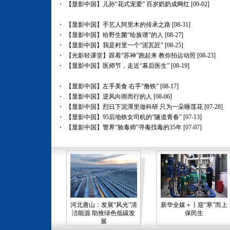
・
【显影中国】儿孙“花式宠爱” 百岁奶奶成网红
[09-02]
・
【显影中国】手艺人阿里木的传承之路
[08-31]
・
【显影中国】给野生菌“绘族谱”的人
[08-27]
・
【显影中国】我是村里一个“泥瓦匠”
[08-25]
・
【光影轻课堂】跟着“苏神”跑起来 教你拍运动照
[08-23]
・
【显影中国】医师节，走近“幕后医生”
[08-19]
・
【显影中国】左手美食 右手“撸铁”
[08-17]
・
【显影中国】逆风向雨而行的人
[08-06]
・
【显影中国】烈日下泥潭里做科研 只为一朵睡莲花
[07-28]
・
【显影中国】95后地铁女司机的“隧道青春”
[07-13]
・
【显影中国】警界“验毒师”寻毒找毒的35年
[07-07]