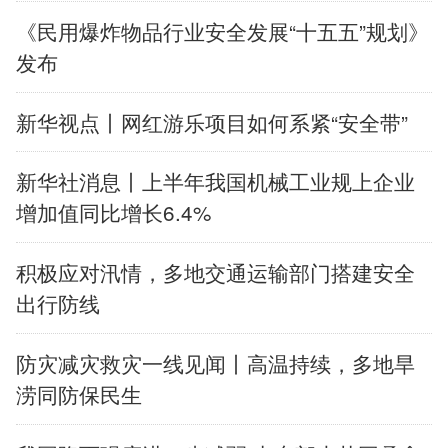
《民用爆炸物品行业安全发展“十五五”规划》
English
Español
Français
عربى
发布
Русский язык
日本語
한국어
新华视点丨网红游乐项目如何系紧“安全带”
Deutsch
Português
新华社消息丨上半年我国机械工业规上企业
增加值同比增长6.4%
积极应对汛情，多地交通运输部门搭建安全
出行防线
防灾减灾救灾一线见闻丨高温持续，多地旱
涝同防保民生