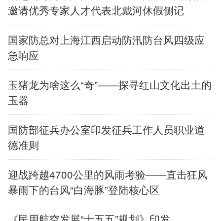
邀请优秀专家人才代表北戴河休假侧记
中央文件
金融
汽车
食品
国家防总对上海江西启动防汛防台风四级应
人居
信息化
数字经济
学术中国
急响应
乡村振兴
溯源中国
城市
旅游
玉猪龙为啥这么“奇”——探寻红山文化出土的
能源
会展
彩票
娱乐
玉器
时尚
悦读
公益
一带一路
国防部征兵办公室印发征兵工作人员职业道
德准则
亚太网
上市公司
文化产业
迎战跨越4700公里的风雨考验——直击狂风
暴雨下的台风“白海豚”登陆核心区
地方频道
北京
天津
河北
山西
《民用航空发展“十五五”规划》印发