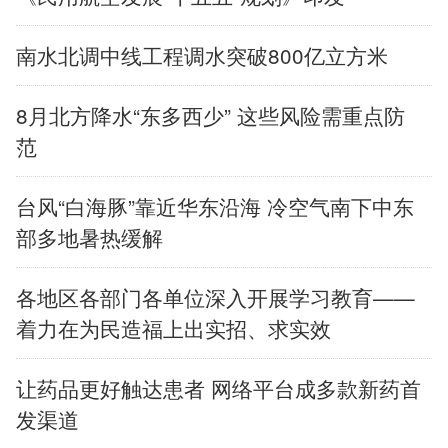
辽宁
吉林
上海
江苏
南水北调中线工程调水突破800亿立方米
浙江
安徽
福建
江西
8月北方降水“东多西少” 这些风险需重点防
范
山东
河南
湖北
湖南
广东
广西
海南
重庆
台风“白海豚”靠近华东沿海 冷空气南下中东
部多地暑热缓解
四川
贵州
云南
西藏
各地区各部门各单位深入开展学习教育——
陕西
甘肃
青海
宁夏
着力在为民造福上出实招、求实效
新疆
内蒙古
黑龙江
让药品更好触达患者 网络平台成多款新药首
发渠道
多语种频道