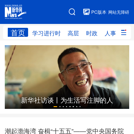
PC版本
网站无障碍
首页
网站地图
学习进行时
高层
时政
人事
国
学习进行时
高层
时政
人事
国际
财经
网评
港澳
台湾
思客智库
全球连线
教育
新华社访谈丨为生活写注脚的人
科技
科创
量子
体育
文化
书画
健康
军事
潮起渤海湾 奋楫“十五五”——党中央国务院
访谈
视频
图片
政务