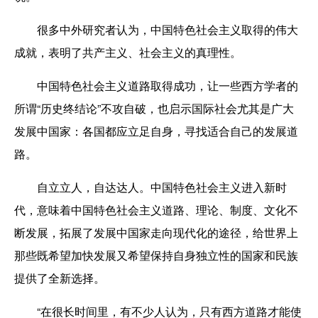
很多中外研究者认为，中国特色社会主义取得的伟大
成就，表明了共产主义、社会主义的真理性。
中国特色社会主义道路取得成功，让一些西方学者的
所谓“历史终结论”不攻自破，也启示国际社会尤其是广大
发展中国家：各国都应立足自身，寻找适合自己的发展道
路。
自立立人，自达达人。中国特色社会主义进入新时
代，意味着中国特色社会主义道路、理论、制度、文化不
断发展，拓展了发展中国家走向现代化的途径，给世界上
那些既希望加快发展又希望保持自身独立性的国家和民族
提供了全新选择。
“在很长时间里，有不少人认为，只有西方道路才能使