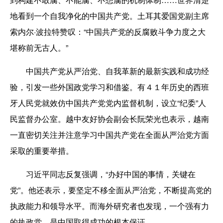
地看到一个自我净化的中国共产党。土耳其爱国党副主席
索内尔·波拉特赞叹：“中国共产党的反腐败斗争力度之大
堪称前无古人。”
中国共产党从严治党、自我革新的最新实践和成功经
验，引发一些外国政党学习和借鉴。有４１年历史的西班
牙人民党就效仿中国共产党党内监督机制，设立“纪委”人
民监督办公室。越中友好协会副会长阮荣光也表示，越南
一直密切关注并注意学习中国共产党在全面从严治党方面
采取的重要举措。
习近平同志反复强调，“办好中国的事情，关键在
党”。他还表示，要坚定不移全面从严治党，不断提高党的
执政能力和领导水平。而海外研究者也发现，一个强有力
的执政党，是中国取得成功的根本保证。