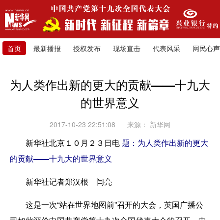
首页
最新播报
授权发布
现场直击
代表风采
网民心声
为人类作出新的更大的贡献——十九大
的世界意义
2017-10-23 22:51:08
来源：
新华网
新华社北京１０月２３日电
题：为人类作出新的更大
的贡献——十九大的世界意义
新华社记者郑汉根 闫亮
这是一次“站在世界地图前”召开的大会，英国广播公