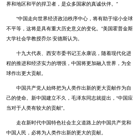
界和地区和平的捍卫者，是众多国家的真诚伙伴。”
“中国走向世界经济政治秩序中心，将有助于缩小全球
不平等，这将是具有重大历史意义的变化。”美国霍普金斯
大学社会学教授乔尔·安德斯认为。
十九大代表、西安市委书记王永康说，随着现代化进
程的推进和经济实力的增强，中国将更加融入世界，为全
球作出更大贡献。
中国共产党人始终把为人类作出新的更大贡献作为自
己的使命。新中国建立不久，毛泽东同志就提出，“中国应
当对于人类有较大的贡献”。
走在新时代中国特色社会主义道路上的中国共产党和
中国人民，必将为人类作出新的更大的贡献。