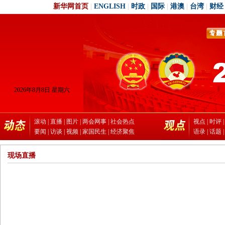
新华网首页
|
ENGLISH
|
时政
|
国际
|
港澳
|
台湾
|
财经
滚动
|
直播
|
图片
|
两会网事
|
社会热点
视点
|
时评
要闻
|
访谈
|
视频
|
家国民生
|
经济聚焦
语录
|
话题
现场直播