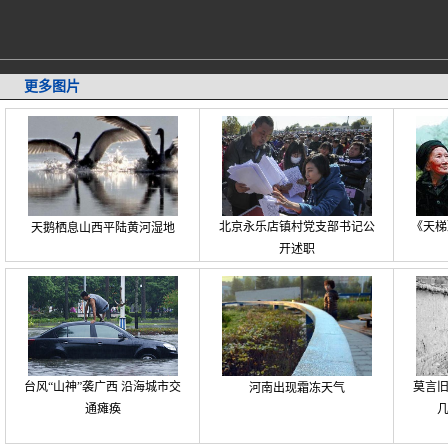
更多图片
北京永乐店镇村党支部书记公
《天梯
天鹅栖息山西平陆黄河湿地
开述职
台风“山神”袭广西 沿海城市交
莫言
河南出现霜冻天气
通瘫痪