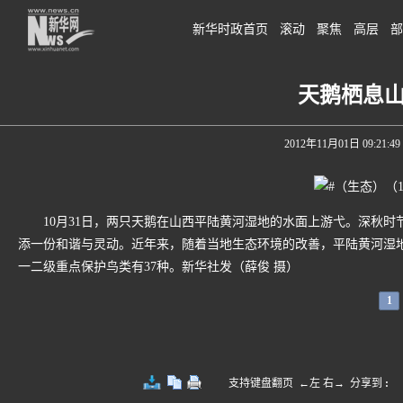
新华时政首页
滚动
聚焦
高层
部
天鹅栖息
2012年11月01日 09:21:49
10月31日，两只天鹅在山西平陆黄河湿地的水面上游弋。深秋时
添一份和谐与灵动。近年来，随着当地生态环境的改善，平陆黄河湿地
一二级重点保护鸟类有37种。新华社发（薛俊 摄）
1
支持键盘翻页 ←左 右→
分享到
: