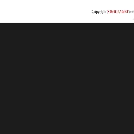
Copyright
XINHUANET
.c