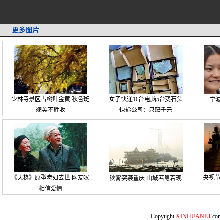
更多图片
少林寺景区古树叶金黄 秋色斑
女子快递10台电脑5台变石头
宁波
斓美不胜收
快递公司：只赔千元
《天梯》原型老妇去世 网友叹
央视
秋雾突袭重庆 山城若隐若现
相信爱情
Copyright
XINHUANET
.c