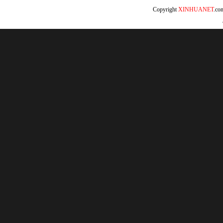
Copyright
XINHUANET
.c