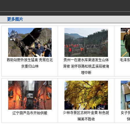
更多图片
救助站野外放生猛禽 秃鹫在北
贵州一在建水库渠道发生山体
毛泽
京重归山林
滑坡 渝怀铁路松桃孟溪段被淹
埋中断
少林寺景区古树叶金黄 秋色斑
女子快
辽宁葫芦岛市开始供暖
斓美不胜收