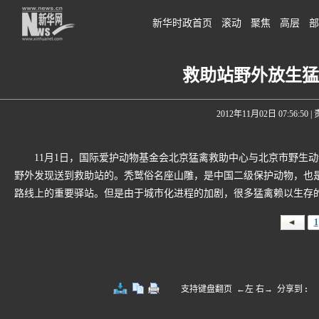
新华时政首页
滚动
聚焦
高层
部
救助站野外放生猛
2012年11月02日 07:56:50
|
11月1日，国际爱护动物基金会北京猛禽救助中心与北京市野生动
野外发现送到救助站的。秃鹫俗名座山雕，是中国二级保护动物，也
路线上的重要驿站。但是由于城市化进程的加剧，很多猛禽赖以生存的
1
支持键盘翻页 ←左 右→
分享到
: