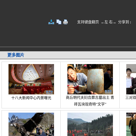
支持键盘翻页 ←左 右→
分享到
:
更多图片
商丘明代夫妇合葬古墓出土 青
三对
十八大新闻中心内景曝光
砖瓦块现奇特“文字”