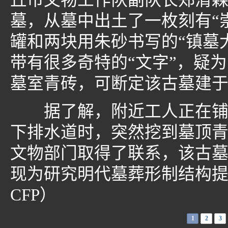
丘市文物工作队副队长郑清森
墓，从墓中出土了一枚刻有“
罐和两块用朱砂书写的“镇墓
带有很多奇特的“文字”，疑
墓室青砖，可断定该古墓建于
据了解，附近工人正在铺设
下排水道时，突然挖到墓顶
文物部门取得了联系，该古
现为研究明代墓葬形制结构
CFP）
1
2
3