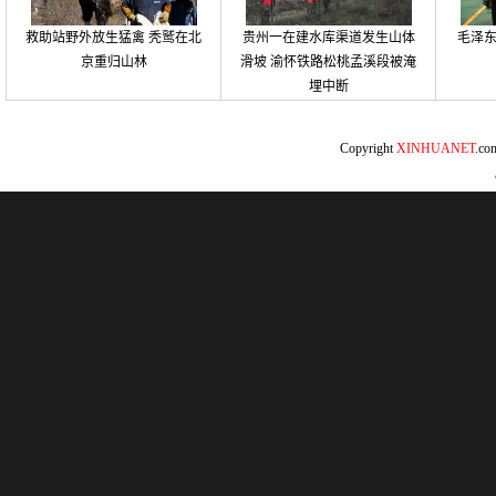
救助站野外放生猛禽 秃鹫在北
贵州一在建水库渠道发生山体
毛泽
京重归山林
滑坡 渝怀铁路松桃孟溪段被淹
埋中断
Copyright
XINHUANET
.c