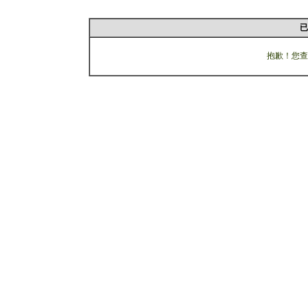
已
抱歉！您查