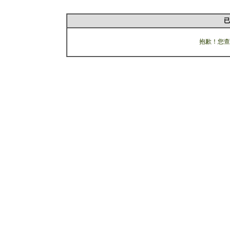
已
抱歉！您查