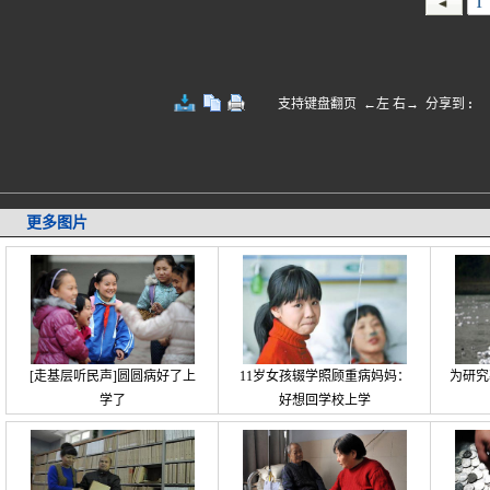
1
支持键盘翻页 ←左 右→
分享到
:
更多图片
[走基层听民声]圆圆病好了上
11岁女孩辍学照顾重病妈妈：
为研究
学了
好想回学校上学