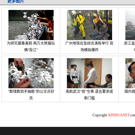
更多图片
为研究募集善款 两万大熊猫玩
广州地铁应急综合演练举行 现
浙江温
偶“投江”
场模拟爆炸
“数钱数到手抽筋”的公交点钞
南航武汉“抢”空乘 语言要求成
国内
员
新门槛
Copyright
XINHUANET
.c