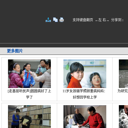
支持键盘翻页 ←左 右→
分享到
:
更多图片
[走基层听民声]圆圆病好了上
11岁女孩辍学照顾重病妈妈：
为研究
学了
好想回学校上学