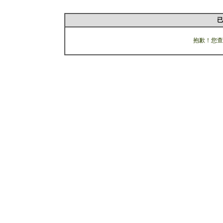
已
抱歉！您查