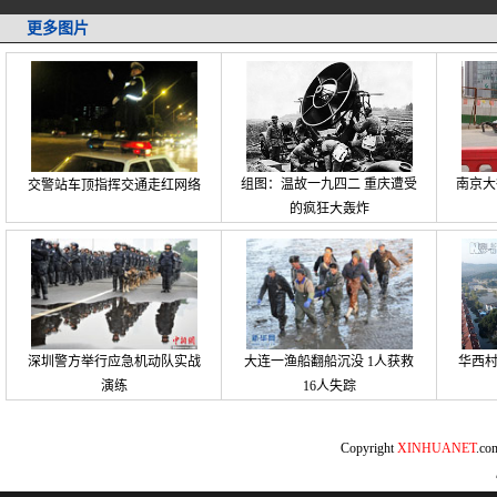
更多图片
组图：温故一九四二 重庆遭受
南京大
交警站车顶指挥交通走红网络
的疯狂大轰炸
深圳警方举行应急机动队实战
大连一渔船翻船沉没 1人获救
华西
演练
16人失踪
Copyright
XINHUANET
.c