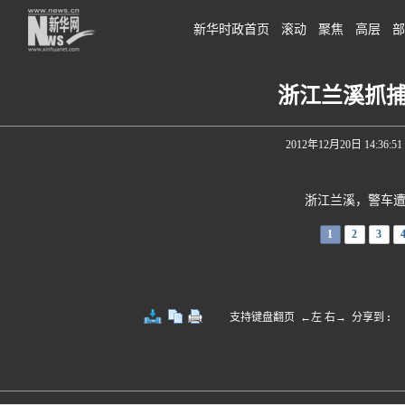
新华时政首页
滚动
聚焦
高层
部
浙江兰溪抓捕
2012年12月20日 14:36:51
浙江兰溪，警车遭到
1
2
3
支持键盘翻页 ←左 右→
分享到
: