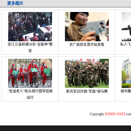
更多图片
浙江兰溪抓捕58名“全能神”教
私人飞
京广高铁车票开始发售
徒
“圣诞老人”街头骑行倡导低碳
城市雕
新兵军训开跳“军版”骑马舞
出行
Copyright
XINHUANET
.c