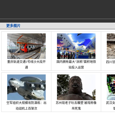
更多图片
重庆轨道交通1号线沙大段开
国内拥有最大“涂鸦”面积地铁
四川
通
站投入运营
空军组织大规模攻防演练：出
苏州现老子吐舌雕塑 被戏称像
武汉
动战机上百架次
吊死鬼