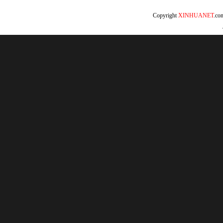
Copyright
XINHUANET
.c