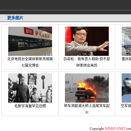
更多图片
北京电视台全媒体崭新亮相第
白岩松：我有贵人相助 但不是
重庆
七届文博会
拼爹拼出来的
轿车洞庭湖大桥上追尾货车起
空军
毛新宇海量罕见旧照
火
Copyright
XINHUANET
.c