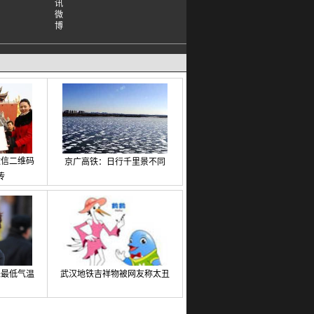
微信二维码
京广高铁：日行千里景不同
传
来最低气温
武汉地铁吉祥物被网友称太丑