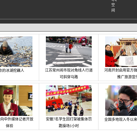
江苏常州闹市现对角线人行道
河南开封启用官方
京的冰湖挖藕人
可斜穿马路
推广旅游宣
铁向中外媒体记者开放
安徽7名学生因打架被集体罚
全国多地现入冬以
体验
跪操场1小时