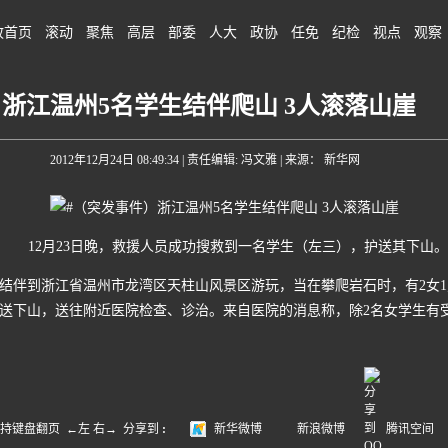
政首页
滚动
聚焦
高层
部委
人大
政协
任免
纪检
视点
观察
浙江温州5名学生结伴爬山 3人滚落山崖
2012年12月24日 08:49:34
| 责任编辑: 冯文雅 | 来源： 新华网
12月23日晚，救援人员成功搜救到一名学生（左三），护送其下山。
伴到浙江省温州市龙湾区天柱山风景区游玩，当在攀爬岩石时，有2女1男
护送下山，送往附近医院检查、诊治。来自医院的消息称，除2名女学生有
盘翻页 ←左 右→
分享到
:
新华微博
新浪微博
腾讯空间