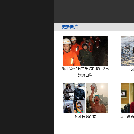
更多图片
浙江温州5名学生结伴爬山 3人
北
滚落山崖
京广高
各地低温百态