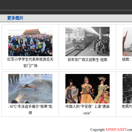
更多图片
红军小学学生代表参观游览天
组图：
百年京广线又迎新生 组图
安门广场
-30℃!冬泳选手展示“极寒”彪
中国人的“平安夜” 上演“唐装
老照
悍
style”
Copyright
XINHUANET
.c