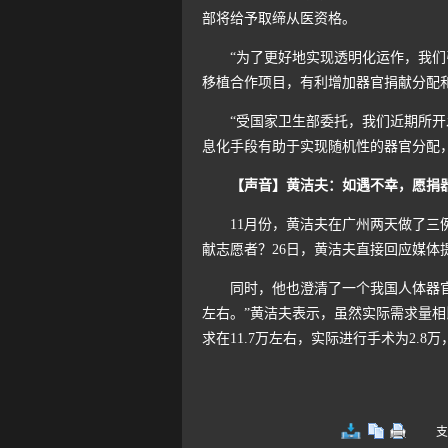
部将给予取缔从医资格。
“为了更好地实现透明化运作，我们引入
移植合作项目，有利增加器官捐献分配
“受国家卫生部委托，我们近期所开发
息化手段有助于实现随机性的器官分配
【声音】黄洁夫：如遇不幸，愿捐
11月份，黄洁夫在广州两天做了三例
献志愿者？26日，黄洁夫直接回应媒体
同时，他也澄清了一个我国人体器官缺口
左右。”黄洁夫表示，虽然实际需求量
求在11.7万左右，实际进行手术为2.
支持键