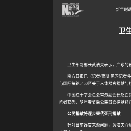
新华时
卫
卫生部副部长黄洁夫表示，广东的器官
南方日报讯（记者/曹斯 见习记者/钟
与国际扶轮3450区关于人体器官捐献
中国红十字会总会常务副会长赵白鸽，
笔者获悉，明年春节后公民器官捐献将
公民捐献将逐步替代死刑捐献
针对目前器官来源问题，黄洁夫介绍，从