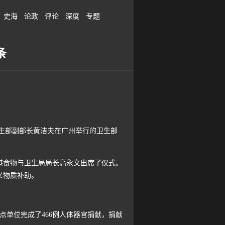
史海
论政
评论
深度
专题
条
卫生部副部长黄洁夫在广州举行的卫生部
食物与卫生局局长高永文出席了仪式。
义物质补助。
点单位完成了466例人体器官捐献，捐献