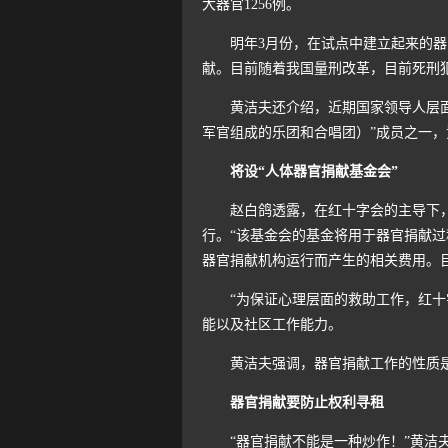
大器官1256例。
明年3月份，在试点中建立起来的器官
献。目前随着我国量刑改革，目前死刑
黄洁夫还介绍，近期国家领导人层面也
军官组成的乐团和合唱团）”成员之一，
将设“人体器官捐献基金会”
赵白鸽透露，在红十字会的主导下，全
行。“该基金会的基金将用于器官捐献
器官捐献机构运行而产生的相关费用。
“为保证心理层面的救助工作，红十字
能以及社区工作能力。
黄洁夫强调，器官捐献工作的性质是
器官捐献要防止权利寻租
“器官捐献不能是一种炒作！”黄洁夫