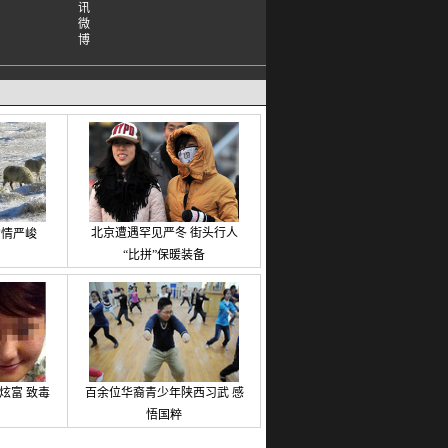
北京遭遇罕见严冬 街头行人
雪情严峻
“比拼”保暖装备
炫富 致毒
百余位华裔青少年陕西习武 感
网
悟国粹