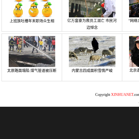
亿万富豪为救员工溺亡 市民河
“网络
上班族吐槽年末职场众生相
边悼念
北京
太原路面塌陷 煤气管道被压断
内蒙古四成面积雪情严峻
Copyright
XINHUANET
.c