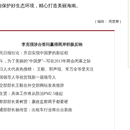
南保护好生态环境，精心打造美丽海南。
( 编辑： 周楚卿 )
李克强涉台答问赢得两岸积极反响
民日报社论：开启实现中国梦的新征程
斗，为了美丽的“中国梦”--写在2013年两会闭幕之际
7日人大代表热搜榜： 王毅、郭声琨、常万全等受关注
国领导人等祝贺我新一届领导人
交部部长王毅在外交部网站发表致辞
生贤：具体工作将从防治PM2.5做起
察部部长黄树贤：廉政监察两手都要硬
通部部长杨传堂：出租车行业将出台新政