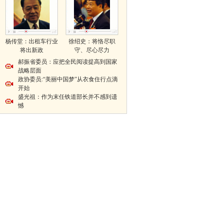
杨传堂：出租车行业
徐绍史：将恪尽职
将出新政
守、尽心尽力
郝振省委员：应把全民阅读提高到国家
战略层面
政协委员:“美丽中国梦”从衣食住行点滴
开始
盛光祖：作为末任铁道部长并不感到遗
憾