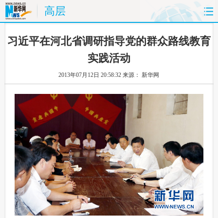
高层
首页
时政
国际
财经
 习近平在河北省调研指导党的群众路线教育
实践活动
娱乐
体育
人事
教育
2013年07月12日 20:58:32
来源： 新华网
时尚
思客
地方
法治
港澳
台湾
华人
汽车
科技
能源
房产
公司
图片
视频
彩票
食品
旅游
健康
信息化
数据
金融
公益
军事
无人机