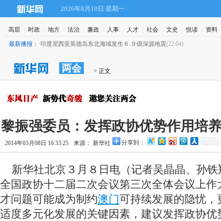
2026年8月10日 星期一
高层
|
时政
|
地方
|
法治
|
廉政
|
人事
|
人才
|
社会
|
文史
|
悦读
|
资料
最新播报：
·
印度尼西亚英德岛东北海域发生６.９级深源地震
(22:04)
两会
> 正文
黎振强委员：发挥政协优势作用培
分享到：
2014年03月08日 16:33:25
来源： 新华社
新华社北京３月８日电（记者吴晶晶、孙铁
全国政协十二届二次会议第三次全体会议上作
才问题可能成为制约
澳门
可持续发展的隐忧，
适度多元化发展的关键因素，建议发挥政协优